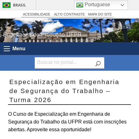
Portuguese
BRASIL
Simplifique!
ACESSIBILIDADE
ALTO CONTRASTE
MAPA DO SITE
Comunica BR
Engenharia de Produção UFPR
Participe
Acesso à informação
Menu
Legislação
Canais
Especialização em Engenharia
de Segurança do Trabalho –
Turma 2026
O Curso de Especialização em Engenharia de
Segurança do Trabalho da UFPR está com inscrições
abertas. Aproveite essa oportunidade!