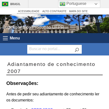
Portuguese
BRASIL
Simplifique!
ACESSIBILIDADE
ALTO CONTRASTE
MAPA DO SITE
Comunica BR
Engenharia de Produção UFPR
Participe
Acesso à informação
Menu
Legislação
Canais
Adiantamento de conhecimento
2007
Observações:
Antes de pedir seu adiantamento de conhecimento ler
os documentos: