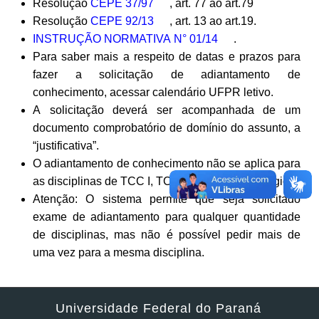
Resolução
CEPE 37/97
, art. 77 ao art.79
Resolução
CEPE 92/13
, art. 13 ao art.19.
INSTRUÇÃO NORMATIVA N° 01/14
.
Para saber mais a respeito de datas e prazos para
fazer a solicitação de adiantamento de
conhecimento, acessar calendário UFPR letivo.
A solicitação deverá ser acompanhada de um
documento comprobatório de domínio do assunto, a
“justificativa”.
O adiantamento de conhecimento não se aplica para
as disciplinas de TCC I, TCC II, Estágio I e Estágio II.
Atenção: O sistema permite que seja solicitado
exame de adiantamento para qualquer quantidade
de disciplinas, mas não é possível pedir mais de
uma vez para a mesma disciplina.
Universidade Federal do Paraná