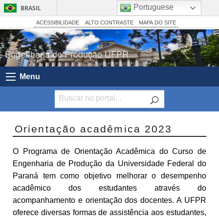
Portuguese
BRASIL
Simplifique!
ACESSIBILIDADE
ALTO CONTRASTE
MAPA DO SITE
Comunica BR
Engenharia de Produção UFPR
Participe
Acesso à informação
Menu
Legislação
Canais
Orientação acadêmica 2023
O Programa de Orientação Acadêmica do Curso de
Engenharia de Produção da Universidade Federal do
Paraná tem como objetivo melhorar o desempenho
acadêmico dos estudantes através do
acompanhamento e orientação dos docentes. A UFPR
oferece diversas formas de assistência aos estudantes,