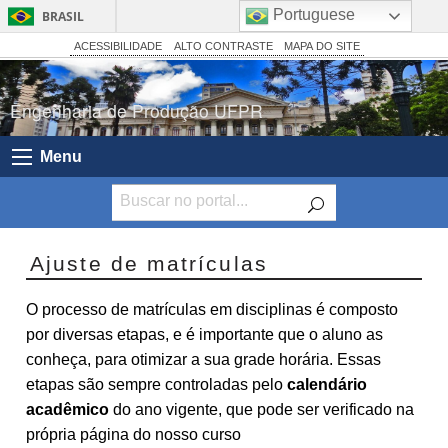
Portuguese
BRASIL
Simplifique!
ACESSIBILIDADE
ALTO CONTRASTE
MAPA DO SITE
Comunica BR
Engenharia de Produção UFPR
Participe
Acesso à informação
Menu
Legislação
Canais
Ajuste de matrículas
O processo de matrículas em disciplinas é composto
por diversas etapas, e é importante que o aluno as
conheça, para otimizar a sua grade horária. Essas
etapas são sempre controladas pelo
calendário
acadêmico
do ano vigente, que pode ser verificado na
própria página do nosso curso