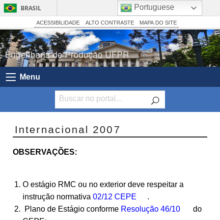
Portuguese
BRASIL
Simplifique!
ACESSIBILIDADE
ALTO CONTRASTE
MAPA DO SITE
Comunica BR
Engenharia de Produção UFPR
Participe
Acesso à informação
Menu
Legislação
Canais
Internacional 2007
OBSERVAÇÕES:
O estágio RMC ou no exterior deve respeitar a
instrução normativa
02/12 CEPE
.
Plano de Estágio conforme
Resolução 46/10
do