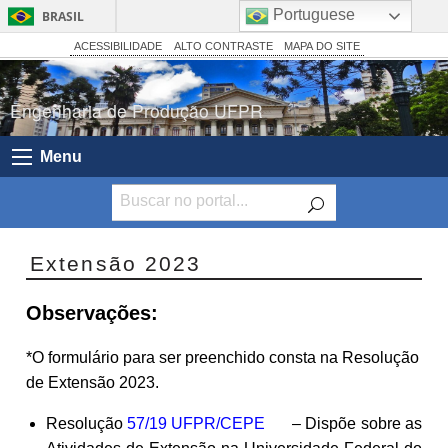
Portuguese
BRASIL
Simplifique!
ACESSIBILIDADE
ALTO CONTRASTE
MAPA DO SITE
Comunica BR
Engenharia de Produção UFPR
Participe
Acesso à informação
Menu
Legislação
Canais
Extensão 2023
Observações:
*O formulário para ser preenchido consta na Resolução
de Extensão 2023.
Resolução
57/19 UFPR/CEPE
– Dispõe sobre as