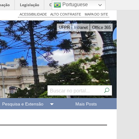
Portuguese
mação
Legislação
Canais
ACESSIBILIDADE
ALTO CONTRASTE
MAPA DO SITE
UFPR
Intranet
Office 365
Pesquisa e Extensão
Mais Posts