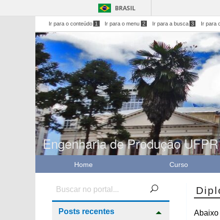
BRASIL
Ir para o conteúdo
1
Ir para o menu
2
Ir para a busca
3
Ir para 
Engenharia de Produção UFPR
Home
Curso
Dip
Posts recentes
Abaixo 