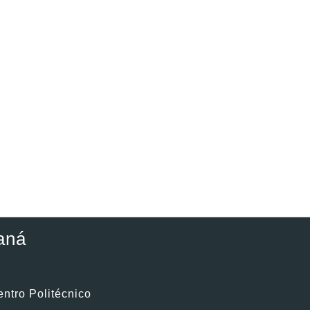
aná
entro Politécnico