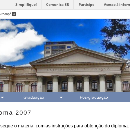
Simplifique!
Comunica BR
Participe
Acesso à infor
o rodapé
4
Graduação
Pós-graduação
loma 2007
segue o material com as instruções para obtenção do diploma: