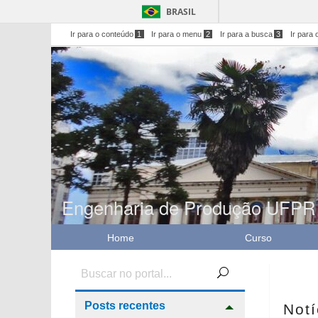
BRASIL
Ir para o conteúdo
1
Ir para o menu
2
Ir para a busca
3
Ir para 
Engenharia de Produção UFPR
Home
Curso
Anter
Slide
Posts recentes
Notí