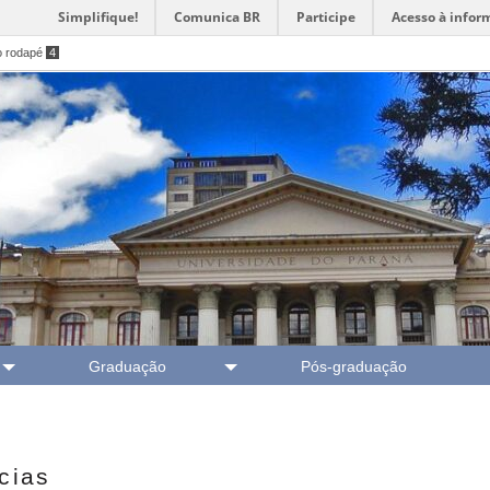
Simplifique!
Comunica BR
Participe
Acesso à infor
o rodapé
4
Graduação
Pós-graduação
ior
cias