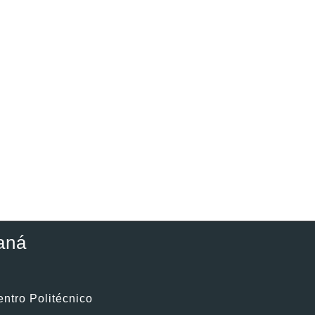
aná
entro Politécnico