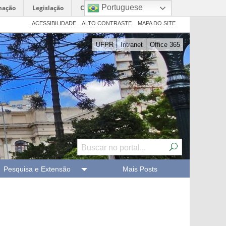
Portuguese
mação
Legislação
Canais
ACESSIBILIDADE
ALTO CONTRASTE
MAPA DO SITE
UFPR
Intranet
Office 365
Pesquisa e Extensão
Mais Posts
Próximo
Slide