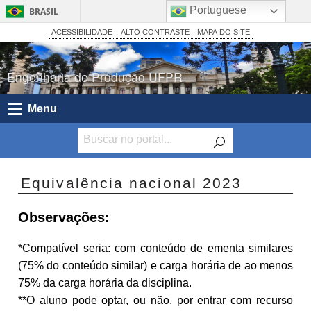
Portuguese
BRASIL
Simplifique!
ACESSIBILIDADE
ALTO CONTRASTE
MAPA DO SITE
Comunica BR
Engenharia de Produção UFPR
Participe
Acesso à informação
Menu
Legislação
Canais
Equivalência nacional 2023
Observações:
*Compatível seria: com conteúdo de ementa similares
(75% do conteúdo similar) e carga horária de ao menos
75% da carga horária da disciplina.
**O aluno pode optar, ou não, por entrar com recurso