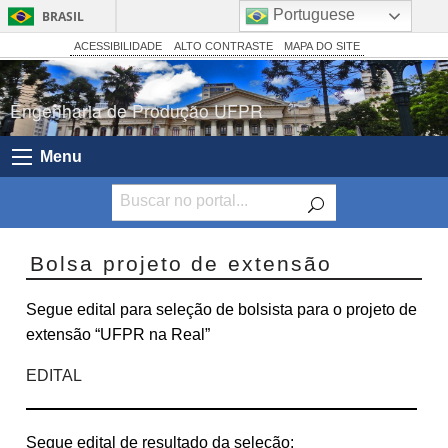
Portuguese
BRASIL
Simplifique!
ACESSIBILIDADE
ALTO CONTRASTE
MAPA DO SITE
Comunica BR
Engenharia de Produção UFPR
Participe
Acesso à informação
Menu
Legislação
Canais
Bolsa projeto de extensão
Segue edital para seleção de bolsista para o projeto de
extensão “UFPR na Real”
EDITAL
Segue edital de resultado da seleção: